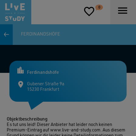
D
0
P
FERDINANDSHÖFE
Ferdinandshöfe
Gubener Straße 9a
15230 Frankfurt
Objektbeschreibung
Es tut uns leid! Dieser Anbieter hat leider noch keinen
Premium-Eintrag auf www.live-and-study.com. Aus diesem
Grund können wir dir leider keine Detailinformationen zum