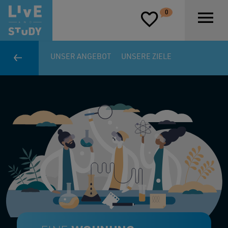
D
0
P
UNSER ANGEBOT
UNSERE ZIELE