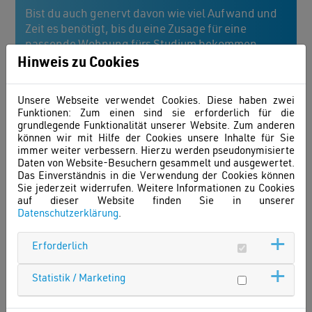
Bist du auch genervt davon wie viel Aufwand und
Zeit es benötigt, bis du eine Zusage für eine
passende Wohnung fürs Studium bekommen
hast?
Hinweis zu Cookies
Wie viele Bewerbungsunterlagen und
Selbstauskünfte hast du schon ausgefüllt um
Unsere Webseite verwendet Cookies. Diese haben zwei
dann mitgeteilt zu bekommen, dass das
Funktionen: Zum einen sind sie erforderlich für die
Wohnheim bereits ausgebucht ist?
grundlegende Funktionalität unserer Website. Zum anderen
können wir mit Hilfe der Cookies unsere Inhalte für Sie
immer weiter verbessern. Hierzu werden pseudonymisierte
Wäre es nicht toll, wenn du dir diesen Stress nicht
Daten von Website-Besuchern gesammelt und ausgewertet.
machen müsstest?
Das Einverständnis in die Verwendung der Cookies können
Sie jederzeit widerrufen. Weitere Informationen zu Cookies
Genau hier setzen wir an:
auf dieser Website finden Sie in unserer
Wir bieten dir einen Überblick über die Vielzahl an
Datenschutzerklärung
.
Wohnunterkünften an deinem Hochschulort.
Aus dieser Vielzahl wählst du dir deine Favoriten
Erforderlich
aus und setzt dir deine persönliche Merkliste
zusammen.
Statistik / Marketing
Anschließend hast du die Möglichkeit an alle
Wohnheime gleichzeitig eine unverbindliche und