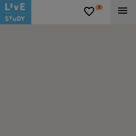
D
0
P