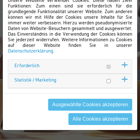
Unsere Webseite verwendet Cookies. Diese haben zwei
Funktionen: Zum einen sind sie erforderlich für die
grundlegende Funktionalität unserer Website. Zum anderen
können wir mit Hilfe der Cookies unsere Inhalte für Sie
immer weiter verbessern. Hierzu werden pseudonymisierte
Daten von Website-Besuchern gesammelt und ausgewertet.
STUDENTENWOHNUNGEN,
Das Einverständnis in die Verwendung der Cookies können
MICRO-LIVING UND SERVICED
Sie jederzeit widerrufen. Weitere Informationen zu Cookies
auf dieser Website finden Sie in unserer
APARTMENTS
Datenschutzerklärung
.
sag uns nur "wo" - wir haben da was
Erforderlich
passendes
Statistik / Marketing
Ausgewählte Cookies akzeptieren
Alle Cookies akzeptieren